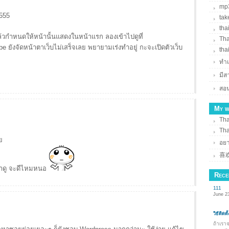
mp3
555
tak
tha
แล้วกำหนดให้หน้านั้นแสดงในหน้าแรก ลองเข้าไปดูที่
Tha
be ยังจัดหน้าตาเว็บไม่เสร็จเลย พยายามเร่งทำอยู่ กะจะเปิดตัวเว็บ
tha
ทำเ
มี
สอน
My w
Tha
Tha
ย
อยา
喜
ุล่าดู จะดีไหมหนอ
Rece
111
June 23
วิธีติด
ถ้าเรา