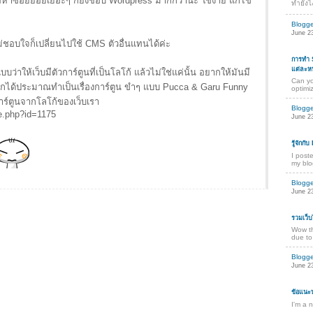
ื้อหาซอยย่อยเยอะๆ ก็ยังชอบ Wordpress มากกว่านะ ใช้ง่าย แก้ไข
ทำยังไง
Blogg
June 23
 ไม่ชอบใจก็เปลี่ยนไปใช้ CMS ตัวอื่นแทนได้ค่ะ
การทำ SE
แต่ละหน
่าให้เว็บมีตัวการ์ตูนที่เป็นโลโก้ แล้วไม่ใช่แค่นั้น อยากให้มันมี
Can yo
ากได้ประมาณทำเป็นเรื่องการ์ตูน ขำๆ แบบ Pucca & Garu Funny
optimiz
การ์ตูนจากโลโก้ของเว็บเรา
Blogg
e.php?id=1175
June 23
รู้จักก
I post
my blo
Blogg
June 23
รวมเว็บ
Wow th
due to
Blogg
June 23
ข้อแนะน
I'm a 