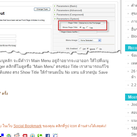
คำศั
สุข
ภา
อื่น
Blo
Reco
ข้อ
มนูหลัก จะมีคำว่า Main Menu อยู่ถ้าอยากจะเอาออก ให้ไปที่เมนู
เทค
r คลิกที่โมดูลชื่อ “Main Menu” ตรงช่อง Title เราสามารถแก้ไข
26 
ให้แสดง ตรง Show Title ให้กำหนดเป็น No แทน แล้วกดปุ่ม Save
ห้า
2.2
 ครั้ง
Most
Joo
สอน
แนะ
ชอบ ในเว็บ
Social Bookmark
ของคุณ คลิกที่รูป icon ด้านล่างได้เลยค่ะ!
วิธ
Ste