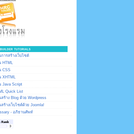
builder tutorials
การสร้างเว็บไซต์
น HTML
น CSS
น XHTML
 Java Script
L Quick List
สร้าง Blog ด้วย Wordpress
สร้างเว็บไซต์ด้วย Joomla!
ssary - อภิธานศัพท์