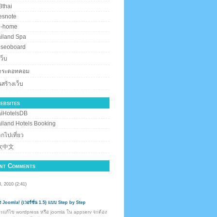
thai
esnote
i-home
iland Spa
iseoboard
ว็บ
สาระดอทคอม
สร้างเว็บ
ebsites
iHotelsDB
iland Hotels Booking
กไปเที่ยว
欢中文
nt Comments
, 2010 (2:41)
ตั้ง Joomla! (เวอร์ชั่น 1.5) แบบ Step by Step
จะแก้ไข wordpress หรือ joomla ใน appserv จะต้อง