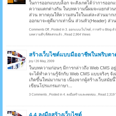
ในการออกแบบบล็อก จะสังเกตได้ว่าการออกแ
ความแตกต่างกัน ในบทความนี้ผมจะแยกส่วนป
ส่วน หากคุณให้ความสนใจในแต่ละส่วนมากเท่
ออกมาจะดูดีมากเท่านั้น ส่วนหัว(Header) ส่วนเ
Comments Off
,
Posted in
3. ออกแบบเว็บไซต์
,
การสร้าง Blog ด
บทความดีๆ ที่คัดสรรแล้ว
,
Read 2,964 Views
สร้างเว็บไซต์แบบมืออาชีพในพริบต
joy /
26 May, 2009
ในบทความก่อนๆ มีการกล่าวถึง Web CMS อยู่
จะได้ทำความรู้จักกับ Web CMS แบบจริงๆ จังสั
เกิดขึ้นใหม่มากมาย เนื่องจากผู้สร้างเว็บสมัยนี้
เขียนโปรแกรมภาษา...
3 Comments
,
Posted in
4. ลงมือสร้างและทดสอบ
,
Read 2,319 
4.4 ลงมือสร้างเว็บไซต์