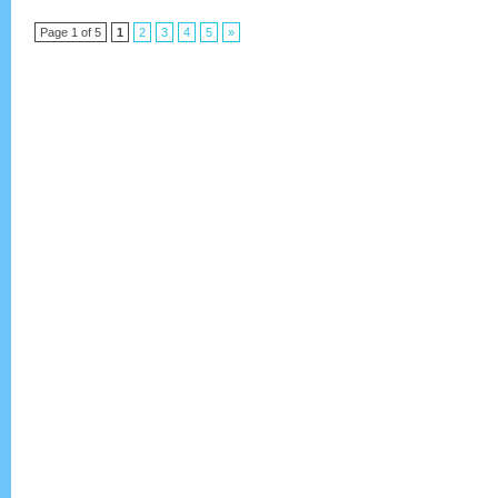
Page 1 of 5
1
2
3
4
5
»