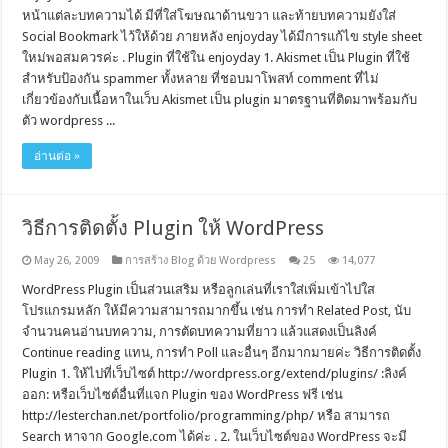
หน้าแต่ละบทความได้ มีที่ใส่โฆษณาด้านขวา และท้ายบทความยังใส่
Social Bookmark ไว้ให้ด้วย ภายหลัง enjoyday ได้มีการแก้ไข style sheet
ใหม่พอสมควรค่ะ . Plugin ที่ใช้ใน enjoyday 1. Akismet เป็น Plugin ที่ใช้
สำหรับป้องกัน spammer ทั้งหลาย ที่ชอบมาโพสท์ comment ที่ไม่
เกี่ยวข้องกับเนื้อหาในเว็บ Akismet เป็น plugin มาตรฐานที่ติดมาพร้อมกับ
ตัว wordpress ...
อ่านต่อ »
วิธีการติดตั้ง Plugin ให้ WordPress
May 26, 2009
การสร้าง Blog ด้วย Wordpress
25
14,077
WordPress Plugin เป็นส่วนเสริม หรือลูกเล่นที่เราใส่เพิ่มเข้าไปใส
โปรแกรมหลัก ให้มีความสามารถมากขึ้น เช่น การทำ Related Post, นับ
จำนวนคนอ่านบทความ, การตัดบทความที่ยาว แล้วแสดงเป็นลิงค์
Continue reading แทน, การทำ Poll และอื่นๆ อีกมากมายค่ะ วิธีการติดตั้ง
Plugin 1. ให้ไปที่เว็บไซต์ http://wordpress.org/extend/plugins/ :ลิงค์
ออก: หรือเว็บไซต์อื่นที่แจก Plugin ของ WordPress ฟรี เช่น
http://lesterchan.net/portfolio/programming/php/ หรือ สามารถ
Search หาจาก Google.com ได้ค่ะ . 2. ในเว็บไซต์ของ WordPress จะมี