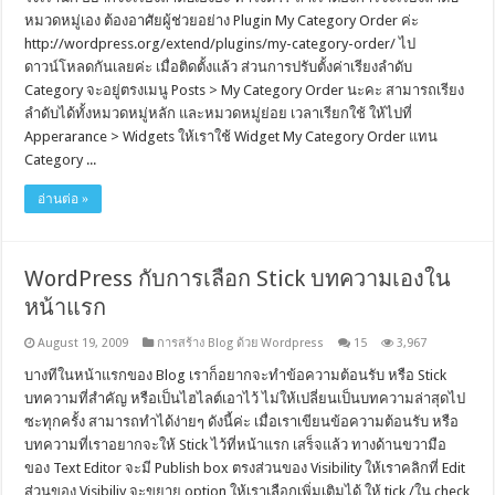
หมวดหมู่เอง ต้องอาศัยผู้ช่วยอย่าง Plugin My Category Order ค่ะ
http://wordpress.org/extend/plugins/my-category-order/ ไป
ดาวน์โหลดกันเลยค่ะ เมื่อติดตั้งแล้ว ส่วนการปรับตั้งค่าเรียงลำดับ
Category จะอยู่ตรงเมนู Posts > My Category Order นะคะ สามารถเรียง
ลำดับได้ทั้งหมวดหมู่หลัก และหมวดหมู่ย่อย เวลาเรียกใช้ ให้ไปที่
Apperarance > Widgets ให้เราใช้ Widget My Category Order แทน
Category ...
อ่านต่อ »
WordPress กับการเลือก Stick บทความเองใน
หน้าแรก
August 19, 2009
การสร้าง Blog ด้วย Wordpress
15
3,967
บางทีในหน้าแรกของ Blog เราก็อยากจะทำข้อความต้อนรับ หรือ Stick
บทความที่สำคัญ หรือเป็นไฮไลต์เอาไว้ ไม่ให้เปลี่ยนเป็นบทความล่าสุดไป
ซะทุกครั้ง สามารถทำได้ง่ายๆ ดังนี้ค่ะ เมื่อเราเขียนข้อความต้อนรับ หรือ
บทความที่เราอยากจะให้ Stick ไว้ที่หน้าแรก เสร็จแล้ว ทางด้านขวามือ
ของ Text Editor จะมี Publish box ตรงส่วนของ Visibility ให้เราคลิกที่ Edit
ส่วนของ Visibiliy จะขยาย option ให้เราเลือกเพิ่มเติมได้ ให้ tick /ใน check