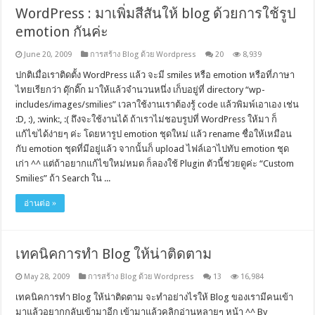
WordPress : มาเพิ่มสีสันให้ blog ด้วยการใช้รูป
emotion กันค่ะ
June 20, 2009
การสร้าง Blog ด้วย Wordpress
20
8,939
ปกติเมื่อเราติดตั้ง WordPress แล้ว จะมี smiles หรือ emotion หรือที่ภาษา
ไทยเรียกว่า ดุ๊กดิ๊ก มาให้แล้วจำนวนหนึ่ง เก็บอยู่ที่ directory “wp-
includes/images/smilies” เวลาใช้งานเราต้องรู้ code แล้วพิมพ์เอาเอง เช่น
:D, :), :wink:, :( ถึงจะใช้งานได้ ถ้าเราไม่ชอบรูปที่ WordPress ให้มา ก็
แก้ไขได้ง่ายๆ ค่ะ โดยหารูป emotion ชุดใหม่ แล้ว rename ชื่อให้เหมือน
กับ emotion ชุดที่มีอยู่แล้ว จากนั้นก็ upload ไฟล์เอาไปทับ emotion ชุด
เก่า ^^ แต่ถ้าอยากแก้ไขใหม่หมด ก็ลองใช้ Plugin ตัวนี้ช่วยดูค่ะ “Custom
Smilies” ถ้า Search ใน ...
อ่านต่อ »
เทคนิคการทำ Blog ให้น่าติดตาม
May 28, 2009
การสร้าง Blog ด้วย Wordpress
13
16,984
เทคนิคการทำ Blog ให้น่าติดตาม จะทำอย่างไรให้ Blog ของเรามีคนเข้า
มาแล้วอยากกลับเข้ามาอีก เข้ามาแล้วคลิกอ่านหลายๆ หน้า ^^ By