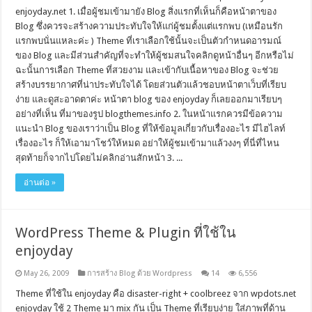
enjoyday.net 1. เมื่อผู้ชมเข้ามายัง Blog สิ่งแรกที่เห็นก็คือหน้าตาของ
Blog ซึ่งควรจะสร้างความประทับใจให้แก่ผู้ชมตั้งแต่แรกพบ (เหมือนรัก
แรกพบนั่นแหละค่ะ ) Theme ที่เราเลือกใช้นั้นจะเป็นตัวกำหนดอารมณ์
ของ Blog และมีส่วนสำคัญที่จะทำให้ผู้ชมสนใจคลิกดูหน้าอื่นๆ อีกหรือไม่
ฉะนั้นการเลือก Theme ที่สวยงาม และเข้ากับเนื้อหาของ Blog จะช่วย
สร้างบรรยากาศที่น่าประทับใจได้ โดยส่วนตัวแล้วชอบหน้าตาเว็บที่เรียบ
ง่าย และดูสะอาดตาค่ะ หน้าตา blog ของ enjoyday ก็เลยออกมาเรียบๆ
อย่างที่เห็น ที่มาของรูป blogthemes.info 2. ในหน้าแรกควรมีข้อความ
แนะนำ Blog ของเราว่าเป็น Blog ที่ให้ข้อมูลเกี่ยวกับเรื่องอะไร มีไฮไลท์
เรื่องอะไร ก็ให้เอามาโชว์ให้หมด อย่าให้ผู้ชมเข้ามาแล้วงงๆ ที่นี่ที่ไหน
สุดท้ายก็จากไปโดยไม่คลิกอ่านสักหน้า 3. ...
อ่านต่อ »
WordPress Theme & Plugin ที่ใช้ใน
enjoyday
May 26, 2009
การสร้าง Blog ด้วย Wordpress
14
6,556
Theme ที่ใช้ใน enjoyday คือ disaster-right + coolbreez จาก wpdots.net
enjoyday ใช้ 2 Theme มา mix กัน เป็น Theme ที่เรียบง่าย ใส่ภาพที่ด้าน