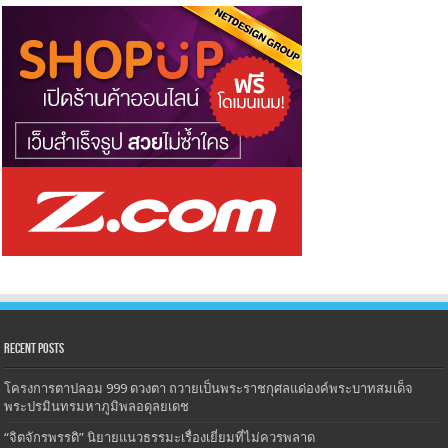
Recent Posts
โครงการตาปลอม 999 ดวงตา ถวายเป็นพระราชกุศลแด่องค์พระบาทสมเด็จ
พระปรมินทรมหาภูมิพลอดุลยเดช
“จิตจักรพรรดิ” นิยายแนวธรรมะเรื่องเยี่ยมที่ไม่ควรพลาด