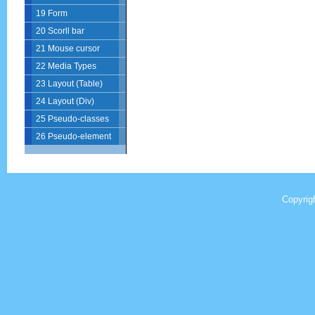
19 Form
20 Scorll bar
21 Mouse cursor
22 Media Types
23 Layout (Table)
24 Layout (Div)
25 Pseudo-classes
26 Pseudo-element
Copyrig