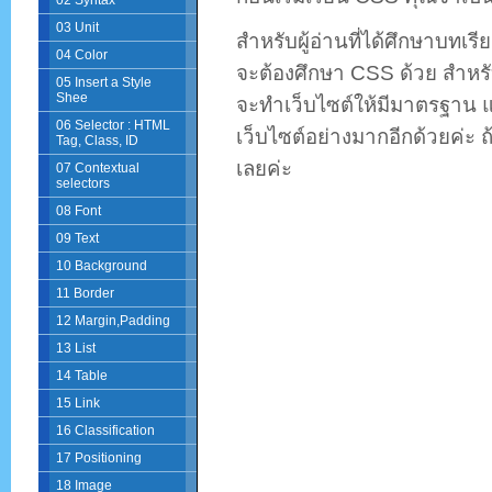
02 Syntax
03 Unit
สำหรับผู้อ่านที่ได้ศึกษาบทเ
04 Color
จะต้องศึกษา CSS ด้วย สำหร
05 Insert a Style
Shee
จะทำเว็บไซต์ให้มีมาตรฐาน 
06 Selector : HTML
เว็บไซต์อย่างมากอีกด้วยค่ะ ถ้
Tag, Class, ID
เลยค่ะ
07 Contextual
selectors
08 Font
09 Text
10 Background
11 Border
12 Margin,Padding
13 List
14 Table
15 Link
16 Classification
17 Positioning
18 Image