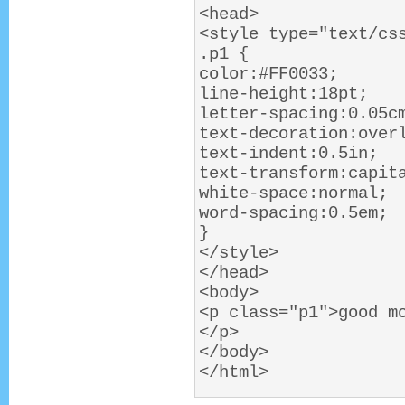
<head>
<style type="text/cs
.p1 {
color:#FF0033;
line-height:18pt;
letter-spacing:0.05c
text-decoration:over
text-indent:0.5in;
text-transform:capit
white-space:normal;
word-spacing:0.5em;
}
</style>
</head>
<body>
<p class="p1">good m
</p>
</body>
</html>