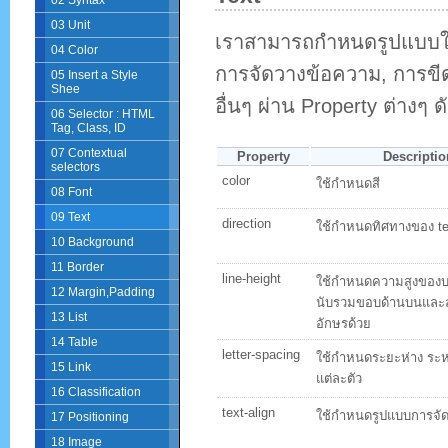
02 Syntax
03 Unit
เราสามารถกำหนดรูปแบบให
04 Color
การจัดวางข้อความ, การขีด
05 Insert a Style
Shee
อื่นๆ ผ่าน Property ต่างๆ ดัง
06 Selector : HTML
Tag, Class, ID
07 Contextual
Property
Descriptio
selectors
color
ใช้กำหนดสี
08 Font
09 Text
direction
ใช้กำหนดทิศทางของ tex
10 Background
11 Border
line-height
ใช้กำหนดความสูงของบร
12 Margin,Padding
นับรวมขอบด้านบนและล
13 List
อักษรด้วย
14 Table
letter-spacing
ใช้กำหนดระยะห่าง ระหว
15 Link
แต่ละตัว
16 Classification
text-align
ใช้กำหนดรูปแบบการจั
17 Positioning
18 Image