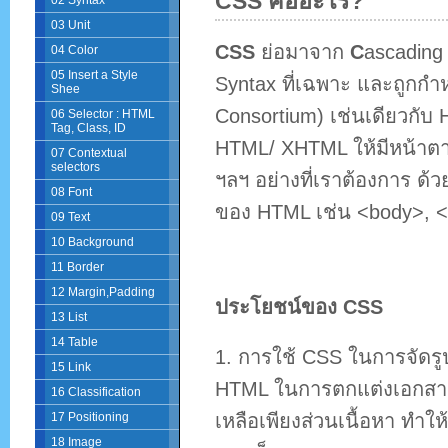
CSS คืออะไร?
02 Syntax
03 Unit
CSS
ย่อมาจาก
C
ascadin
04 Color
05 Insert a Style
Syntax ที่เฉพาะ และถูก
Shee
Consortium) เช่นเดียวกั
06 Selector : HTML
Tag, Class, ID
HTML/ XHTML ให้มีหน้าตา ส
07 Contextual
selectors
ฯลฯ อย่างที่เราต้องการ ด
08 Font
ของ HTML เช่น <body>, <
09 Text
10 Background
11 Border
12 Margin,Padding
ประโยชน์ของ CSS
13 List
14 Table
1. การใช้ CSS ในการจัด
15 Link
HTML ในการตกแต่งเอกสาร
16 Classification
เหลือเพียงส่วนเนื้อหา ทำใ
17 Positioning
18 Image