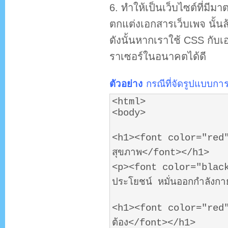
6. ทำให้เป็นเว็บไซต์ที่มีม
ตกแต่งเอกสารเว็บเพจ นั้
ดังนั้นหากเราใช้ CSS กับ
ราเซอร์ในอนาคตได้ดี
ตัวอย่าง
กรณีที่จัดรูปแบบ
<html>
<body>
<h1><font color="red" 
สุขภาพ</font></h1>
<p><font color="black"
ประโยชน์ หมั่นออกกำลังก
<h1><font color="red" f
ต้อง</font></h1>