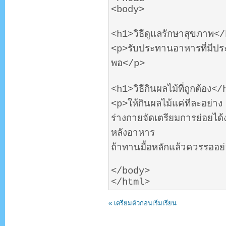
<body>
<h1>วิธีดูแลรักษาสุขภาพ<
<p>รับประทานอาหารที่มีประ
พอ</p>
<h1>วิธีกินผลไม้ที่ถูกต้อง<
<p>ให้กินผลไม้แค่ทีละอย่าง เ
ร่างกายจัดเตรียมการย่อยได้
หลังอาหาร
ถ้าทานมื้อหลักแล้วควรรออ
</body>
</html>
« เตรียมตัวก่อนเริ่มเรียน