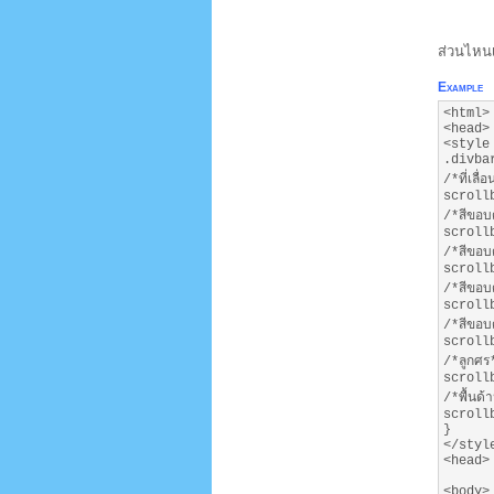
ส่วนไหนเป
Example
<html>
<head>
<style
.divba
/*ที่เลื่
scroll
/*สีขอบ
scroll
/*สีขอบ
scroll
/*สีขอบ
scroll
/*สีขอบ
scroll
/*ลูกศร
scroll
/*พื้นด้
scroll
}
</styl
<head>
<body>