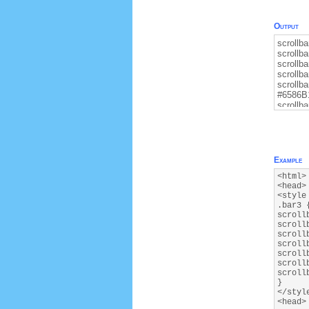
scrollba
Output
scrollb
scrollba
scrollb
scrollba
scrollb
#6586B
scrollba
scrollb
Example
<html>
<head>
<style
.bar3 
scroll
scroll
scroll
scroll
scroll
scroll
scroll
}
</styl
<head>