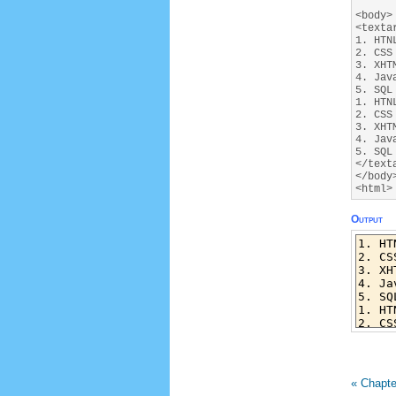
<body>
<texta
1. HTN
2. CSS
3. XHT
4. Jav
5. SQL
1. HTN
2. CSS
3. XHT
4. Jav
5. SQL
</text
</body
<html>
Output
« Chapte