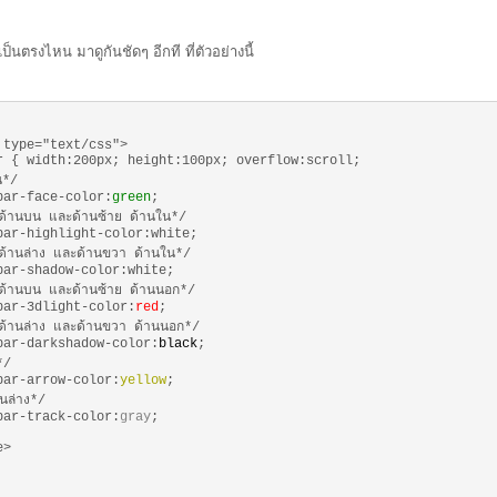
็นตรงไหน มาดูกันชัดๆ อีกที ที่ตัวอย่างนี้
 type="text/css">
r { width:200px; height:100px; overflow:scroll;
อน*/
bar-face-color:
green
;
ด้านบน และด้านซ้าย ด้านใน*/
bar-highlight-color:white;
ด้านล่าง และด้านขวา ด้านใน*/
bar-shadow-color:white;
ด้านบน และด้านซ้าย ด้านนอก*/
bar-3dlight-color:
red
;
ด้านล่าง และด้านขวา ด้านนอก*/
bar-darkshadow-color:
black
;
*/
bar-arrow-color:
yellow
;
านล่าง*/
bar-track-color:
gray
;
e>