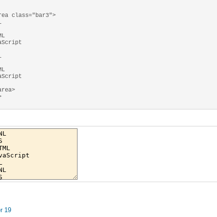
rea class="bar3">
L
ML
aScript
L
ML
aScript
area>
>
r 19