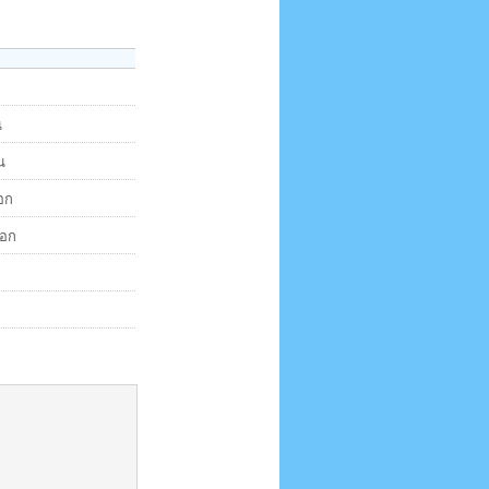
น
น
อก
นอก