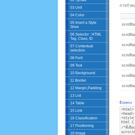
02 Syntax
การกำหนด
03 Unit
04 Color
05 Insert a Style
scrollba
Shee
scrollba
06 Selector : HTML
Tag, Class, ID
scrollb
07 Contextual
selectors
scrollba
08 Font
scrollb
09 Text
10 Background
scrollb
11 Border
scrollba
12 Margin,Padding
13 List
Example
14 Table
<html>
15 Link
<head>
<style
16 Classification
html {
17 Positioning
/*ที่เลื่
scroll
18 Image