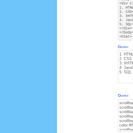
<div c
1. HTN
2. CSS
3. XHT
4. Jav
5. SQL
</div>
</body
<html>
Output
1. HTN
2. CSS
3. XHT
4. Java
5. SQL
Output
scrollba
scrollb
scrollb
scrollba
scrollb
color:#f
scrollba