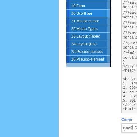
/*สีขอบ
19 Form
scroll
/*สีขอบ
20 Scorll bar
scroll
21 Mouse cursor
/*สีขอบ
scroll
22 Media Types
/*สีขอบ
23 Layout (Table)
scroll
/*ลูกศร
24 Layout (Div)
scroll
25 Pseudo-classes
/*พื้นด้
scroll
26 Pseudo-element
}
</styl
<head>
<body>
1. HTN
2. CSS
3. XHT
4. Jav
5. SQL
</body
<html>
Output
ดูผลที่ 