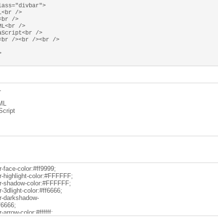
lass="divbar">
L<br />
<br />
ML<br />
aScript<br />
<br /><br /><br />
>
L
ML
Script
r-face-color:#ff9999;
ar-highlight-color:#FFFFFF;
ar-shadow-color:#FFFFFF;
r-3dlight-color:#ff6666;
ar-darkshadow-
f6666;
r-arrow-color:#ffffff;