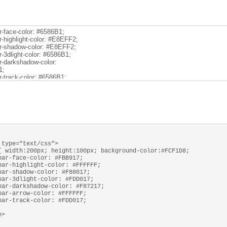
r-track-color:#ffcccc;
ar-face-color: #6586B1;
r-highlight-color: #E8EFF2;
ar-shadow-color: #E8EFF2;
r-3dlight-color: #6586B1;
ar-darkshadow-color:
1;
r-track-color: #6586B1;
ar-arrow-color: #E8EFF2;
 type="text/css">
{ width:200px; height:100px; background-color:#FCF1D8;
bar-face-color: #FBB917;
bar-highlight-color: #FFFFFF;
bar-shadow-color: #F88017;
bar-3dlight-color: #FDD017;
bar-darkshadow-color: #F87217;
bar-arrow-color: #FFFFFF;
bar-track-color: #FDD017;
e>