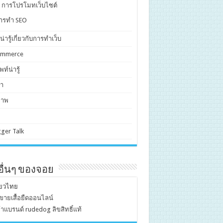
. การโปรโมทเว็บไซต์
ารทำ SEO
งน่ารู้เกี่ยวกับการทำเว็บ
ommerce
ท์น่ารู้
า
ภาพ
ger Talk
บอื่นๆ ของจอย
ี่ยวไทย
ขายเสื้อยืดออนไลน์
้าแบรนด์ rudedog ลิขสิทธิ์แท้