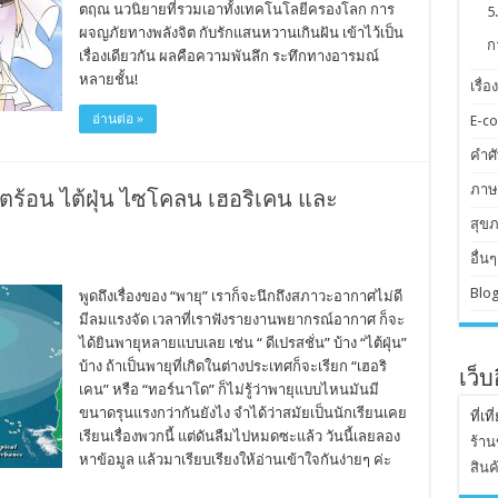
ตฤณ นวนิยายที่รวมเอาทั้งเทคโนโลยีครองโลก การ
5
ผจญภัยทางพลังจิต กับรักแสนหวานเกินฝัน เข้าไว้เป็น
ก
เรื่องเดียวกัน ผลคือความพันลึก ระทึกทางอารมณ์
หลายชั้น!
เรื่อ
อ่านต่อ »
E-c
คำศัพ
ภาษ
เขตร้อน ไต้ฝุ่น ไซโคลน เฮอริเคน และ
สุข
อื่นๆ
Blog
พูดถึงเรื่องของ “พายุ” เราก็จะนึกถึงสภาวะอากาศไม่ดี
มีลมแรงจัด เวลาที่เราฟังรายงานพยากรณ์อากาศ ก็จะ
ได้ยินพายุหลายแบบเลย เช่น “ ดีเปรสชั่น” บ้าง “ไต้ฝุ่น”
บ้าง ถ้าเป็นพายุที่เกิดในต่างประเทศก็จะเรียก “เฮอริ
เว็
เคน” หรือ “ทอร์นาโด” ก็ไม่รู้ว่าพายุแบบไหนมันมี
ขนาดรุนแรงกว่ากันยังไง จำได้ว่าสมัยเป็นนักเรียนเคย
ที่เท
เรียนเรื่องพวกนี้ แต่ดันลืมไปหมดซะแล้ว วันนี้เลยลอง
ร้าน
หาข้อมูล แล้วมาเรียบเรียงให้อ่านเข้าใจกันง่ายๆ ค่ะ
สินค