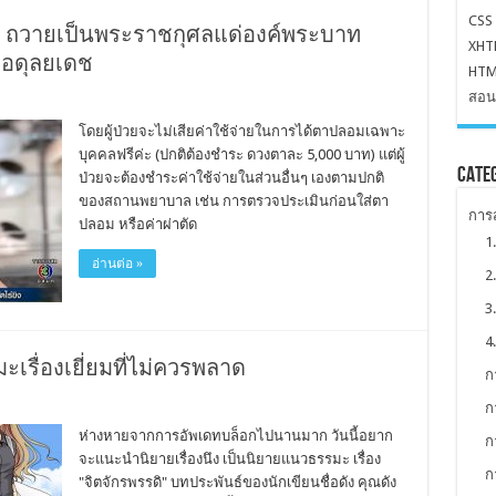
CSS
ถวายเป็นพระราชกุศลแด่องค์พระบาท
XHT
ลอดุลยเดช
HTML
สอน
โดยผู้ป่วยจะไม่เสียค่าใช้จ่ายในการได้ตาปลอมเฉพาะ
บุคคลฟรีค่ะ (ปกติต้องชำระ ดวงตาละ 5,000 บาท) แต่ผู้
Cate
ป่วยจะต้องชำระค่าใช้จ่ายในส่วนอื่นๆ เองตามปกติ
ของสถานพยาบาล เช่น การตรวจประเมินก่อนใส่ตา
การส
ปลอม หรือค่าผ่าตัด
1
อ่านต่อ »
2
3
4
เรื่องเยี่ยมที่ไม่ควรพลาด
ก
ก
ห่างหายจากการอัพเดทบล็อกไปนานมาก วันนี้อยาก
ก
จะแนะนำนิยายเรื่องนึง เป็นนิยายแนวธรรมะ เรื่อง
ก
"จิตจักรพรรดิ" บทประพันธ์ของนักเขียนชื่อดัง คุณดัง