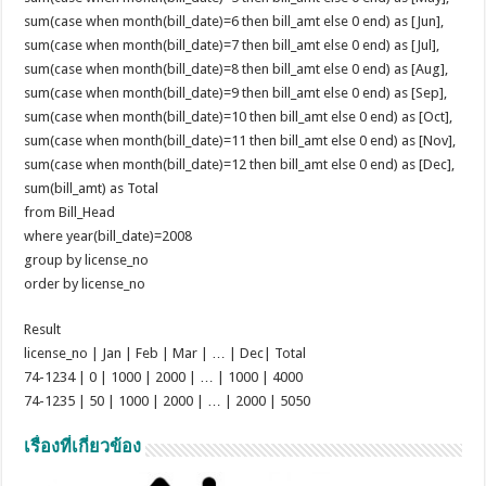
sum(case when month(bill_date)=6 then bill_amt else 0 end) as [Jun],
sum(case when month(bill_date)=7 then bill_amt else 0 end) as [Jul],
sum(case when month(bill_date)=8 then bill_amt else 0 end) as [Aug],
sum(case when month(bill_date)=9 then bill_amt else 0 end) as [Sep],
sum(case when month(bill_date)=10 then bill_amt else 0 end) as [Oct],
sum(case when month(bill_date)=11 then bill_amt else 0 end) as [Nov],
sum(case when month(bill_date)=12 then bill_amt else 0 end) as [Dec],
sum(bill_amt) as Total
from Bill_Head
where year(bill_date)=2008
group by license_no
order by license_no
Result
license_no | Jan | Feb | Mar | … | Dec| Total
74-1234 | 0 | 1000 | 2000 | … | 1000 | 4000
74-1235 | 50 | 1000 | 2000 | … | 2000 | 5050
เรื่องที่เกี่ยวข้อง