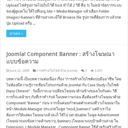
Upload ไฟล์รูปภาพไปเก็บไว้ที่ host ทำได้ 2 วิธี คือ 1) ในหน้าจัดการระบบ
ของผู้ดูแลเว็บ ให้ไปที่เมนู Site > Media Manager แล้วเลือก Folder
Images>banners ที่ด้านล่างจะมีให้ Browse file รูปภาพที่ต้องการ แล้วกด
ปุ่ม Upload หรือ ...
อ่านต่อ »
Joomla! Component Banner : สร้างโฆษณา
แบบข้อความ
June 22, 2009
การสร้างเว็บไซต์ ด้วย Joomla
3
3,457
บทความนี้ เป็นบทความต่อเนื่อง เรื่อง “การสร้างเว็บไซต์แบบมืออาชีพ โดย
ไม่ต้องมีความรู้การเขียนโปรแกรมด้วย Joomla! กับ Case Study เว็บไซต์
Enjoy Chinese” . วันนี้เราจะมาเปลี่ยนโฆษณาด้านข้างของเว็บกันค่ะ วิธี
การก็จะคล้ายๆ กับที่เราทำ Poll ในบทความก่อน คือต้องสร้างโฆษณาด้วย
Component “Banner” ก่อน จากนั้นค่อยกำหนดตำแหน่งที่วางโฆษณาใน
หน้า Module Manager ประเภทโมดูล “mod_banners” แต่ถ้าเราไม่
ต้องการให้แสดง โฆษณาแล้วล่ะก็ ให้ไป set disable โมดูล Advertisment
(โฆษณาแบบข้อความด้านขวา), Banners (โฆษณาแบบป้ายด้านล่าง) ใน
Extensions > Module Manager . Component Banner ใช้สำหรับสร้างป้าย