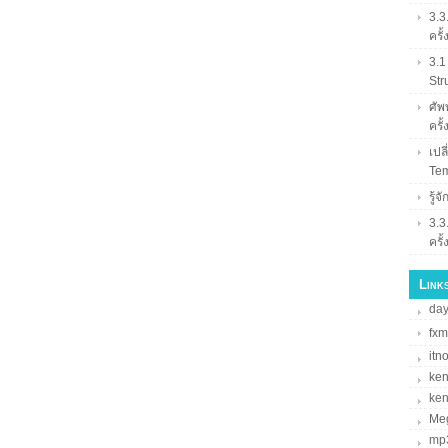
3.3
ครั้
3.1
Str
ศัพท
ครั้
เปล
Tem
รู้
3.3
ครั้
Links
da
fxm
itn
ke
ke
Me
mp3