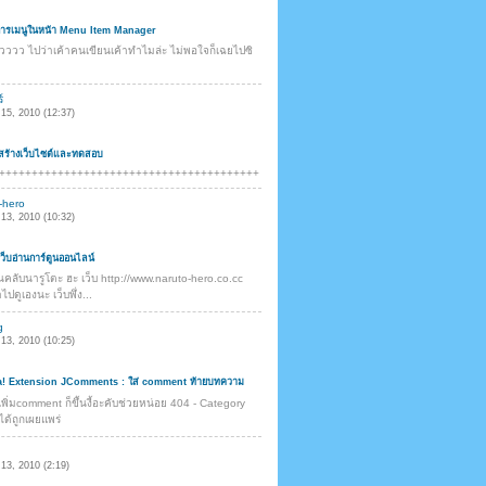
การเมนูในหน้า Menu Item Manager
วววว ไปว่าเค้าคนเขียนเค้าทำไมล่ะ ไม่พอใจก็เฉยไปซิ
์
15, 2010 (12:37)
อสร้างเว็บไซต์และทดสอบ
++++++++++++++++++++++++++++++++++++++++
-hero
13, 2010 (10:32)
็บอ่านการ์ตูนออนไลน์
นคลับนารูโตะ ฮะ เว็บ http://www.naruto-hero.co.cc
ไปดูเองนะ เว็บพึ่ง...
g
13, 2010 (10:25)
! Extension JComments : ใส่ comment ท้ายบทความ
พิ่มcomment ก็ขึ้นงี้อะคับช่วยหน่อย 404 - Category
ม่ได้ถูกเผยแพร่
13, 2010 (2:19)