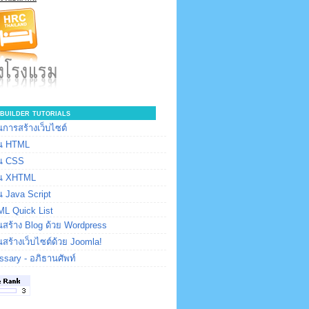
builder tutorials
การสร้างเว็บไซต์
น HTML
น CSS
น XHTML
 Java Script
L Quick List
สร้าง Blog ด้วย Wordpress
สร้างเว็บไซต์ด้วย Joomla!
ssary - อภิธานศัพท์