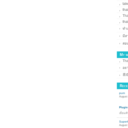
tak
tha
Tha
tha
ทำเ
มี
สอน
My w
Tha
อยา
喜
Rece
pum
August 
Plugin
เยี่ยม
Super
August 