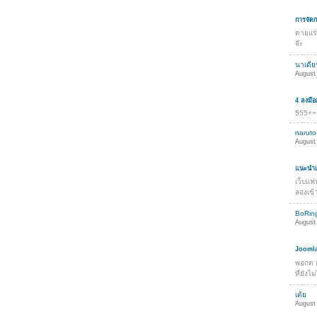
การจัด
ตายแร่
จ๊ะ
นาเดียร
August 
4 ลงมื
555++
naruto
August 
แนะนำเว
เว็บแฟ
ลองเข้า
BoRin
August 
Joomla
พอกด เ
ที่ยังไ
เต้ย
August 