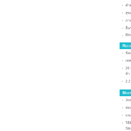
คำศั
สุข
ภา
อื่น
Blo
Reco
ข้อ
เทค
26 
ห้า
2.2
Most
Joo
สอน
แนะ
วิธ
Ste