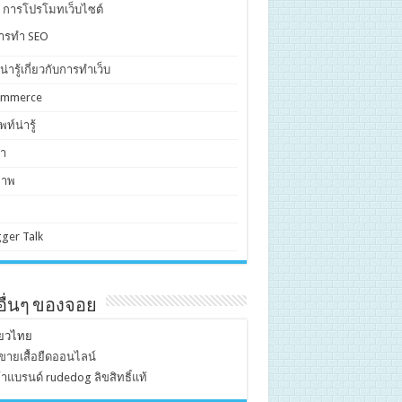
. การโปรโมทเว็บไซต์
ารทำ SEO
งน่ารู้เกี่ยวกับการทำเว็บ
ommerce
ท์น่ารู้
า
ภาพ
ger Talk
บอื่นๆ ของจอย
ี่ยวไทย
ขายเสื้อยืดออนไลน์
้าแบรนด์ rudedog ลิขสิทธิ์แท้