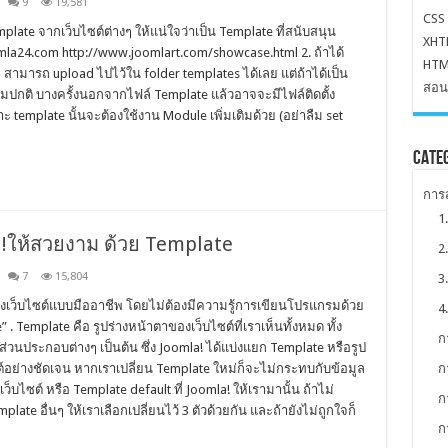
9
19,581
CSS
mplate จากเว็บไซต์ต่างๆ ให้แน่ใจว่าเป็น Template ที่สนับสนุน
XHT
joomla24.com http://www.joomlart.com/showcase.html 2. ถ้าได้
HTML
zip สามารถ upload ไปไว้ใน folder templates ได้เลย แต่ถ้าได้เป็น
สอน
่นตามปกติ บางครั้งนอกจากไฟล์ Template แล้วอาจจะมีไฟล์ติดตั้ง
าะ template นั้นจะต้องใช้งาน Module เพิ่มเติมด้วย (อย่าลืม set
Cate
การส
1
a!ให้สวยงาม ด้วย Template
2
7
15,804
3
ร้างเว็บไซต์แบบมืออาชีพ โดยไม่ต้องมีความรู้การเขียนโปรแกรมด้วย
4
 . Template คือ รูปร่างหน้าตาของเว็บไซต์ที่เราเห็นทั้งหมด ทั้ง
ก
วนประกอบต่างๆ เป็นต้น ซึ่ง Joomla! ได้แบ่งแยก Template หรือรูป
่างชัดเจน หากเราเปลี่ยน Template ใหม่ก็จะไม่กระทบกับข้อมูล
ก
ว็บไซต์ หรือ Template default ที่ Joomla! ให้เรามานั้น ถ้าไม่
ก
plate อื่นๆ ให้เราเลือกเปลี่ยนไว้ 3 ตัวด้วยกัน และถ้ายังไม่ถูกใจก็
ก