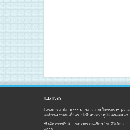
Recent Posts
โครงการตาปลอม 999 ดวงตา ถวายเป็นพระราชกุศลแด
องค์พระบาทสมเด็จพระปรมินทรมหาภูมิพลอดุลยเดช
“จิตจักรพรรดิ” นิยายแนวธรรมะเรื่องเยี่ยมที่ไม่ควร
พลาด