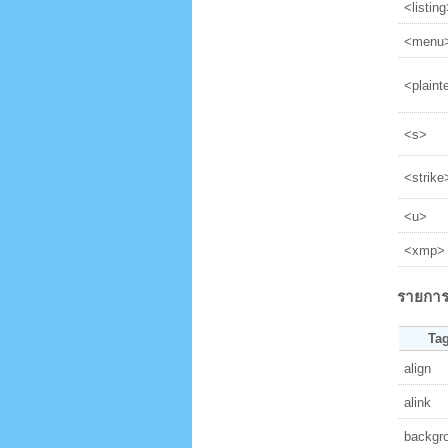
<listin
<menu
<plaint
<s>
<strike
<u>
<xmp>
รายการ a
Ta
align
alink
backgr