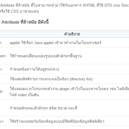
Attribute ที่ล้าสมัย ที่ไม่สามารถนำมาใช้กับเอกสาร XHTML ที่ใช้ DTD แบบ Strict 
 หรือใช้ CSS มาช่วยแทน
ttribute ที่ล้าสมัย มีดังนี้
คำอธิบาย
t>
applet ใช้เรียก Java applet เข้ามาทำงานในเว็บเบราเซอร์
ont>
ใช้กำหนดเปลี่ยนแปลงรูปแบบตัวอักษรพื้นฐาน
r>
กำหนดข้อความให้อยู่ตรงกลาง
ใช้แสดงลิสต์รายการแจกแจงเป็นข้อๆ (directory list)
ใช้แสดงผนวกโปรแกรมทำงาน plugin เข้าไปในเอกสารเว็บเพจ เช่น ไฟล์เสี
d>
ไฟล์ video เป็นต้น
กำหนดลักษณะตัวอักษร ชนิด ขนาด และสี
ex>
ใช้สร้างแบบฟอร์มป้อนข้อมูลแบบมีฟิลด์ป้อนข้อมูลฟิลด์เดียว