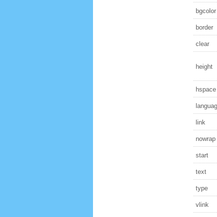
bgcolor
border
clear
height
hspace
langua
link
nowrap
start
text
type
vlink