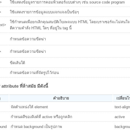
g>
ใช้แสดงข้อมูลรายการคอมพิวเตอร์แบบต่างๆ เช่น source code program
>
ใช้แสดงรายการข้อมูลแบบแจกแจงเป็นข้อๆ
ใช้กำหนดเพื่อยกเลิกคุณสมบัติเว็บเพจแบบ HTML โดยเบราเซอร์จะไม่สนใจ
ext>
ตีความคำสั่ง HTML ใดๆ ที่อยู่ใน tag นี้
กำหนดข้อความขีดฆ่า
>
กำหนดข้อความขีดฆ่า
ขีดเส้นใต้
กำหนดข้อความที่จัดรูปไว้ก่อน
ttribute ที่ล้าสมัย มีดังนี้
g
คำอธิบาย
เปลี่ยน
จัดตำแหน่งให้ element
text-align
กำหนดสีของลิงค์ที่ active หรือถูกคลิก
active
ound
กำหนด background เป็นรูปภาพ
backgrou