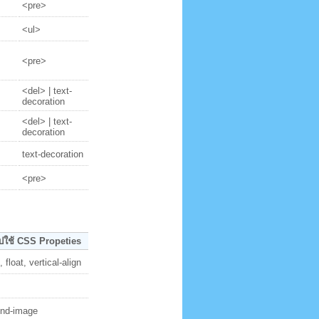
<pre>
<ul>
<pre>
<del> | text-
decoration
<del> | text-
decoration
text-decoration
<pre>
ไปใช้ CSS Propeties
, float, vertical-align
nd-image