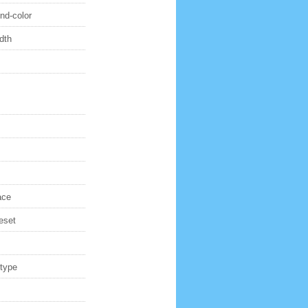
nd-color
dth
ace
eset
-type