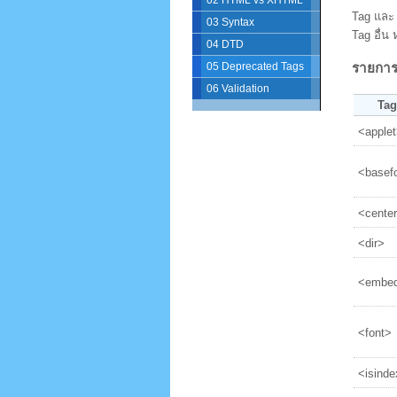
02 HTML vs XHTML
Tag และ 
03 Syntax
Tag อื่น
04 DTD
05 Deprecated Tags
รายการ A
06 Validation
Tag
<apple
<basef
<cente
<dir>
<embe
<font>
<isind