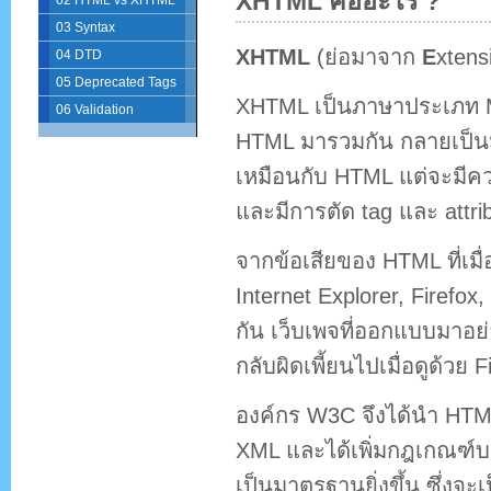
XHTML คืออะไร ?
02 HTML vs XHTML
03 Syntax
XHTML
(ย่อมาจาก
E
xtens
04 DTD
05 Deprecated Tags
XHTML เป็นภาษาประเภท M
06 Validation
HTML มารวมกัน กลายเป็นม
เหมือนกับ HTML แต่จะมีค
และมีการตัด tag และ attrib
จากข้อเสียของ HTML ที่เมื
Internet Explorer, Firefox
กัน เว็บเพจที่ออกแบบมาอย
กลับผิดเพี้ยนไปเมื่อดูด้วย F
องค์กร W3C จึงได้นำ HTM
XML และได้เพิ่มกฎเกณฑ์บา
เป็นมาตรฐานยิ่งขึ้น ซึ่งจ