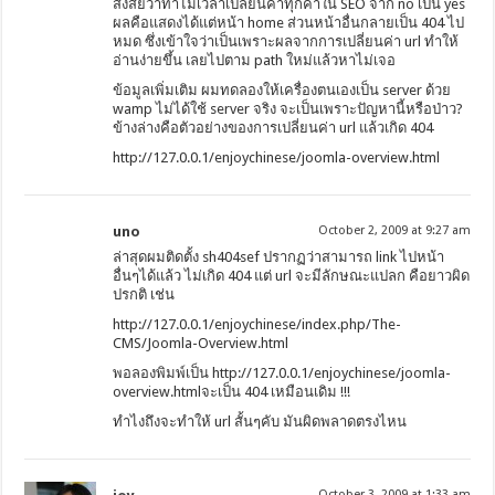
สงสัยว่าทำไมเวลาเปลี่ยนค่าทุกค่าใน SEO จาก no เป็น yes
ผลคือแสดงได้แต่หน้า home ส่วนหน้าอื่นกลายเป็น 404 ไป
หมด ซึ่งเข้าใจว่าเป็นเพราะผลจากการเปลี่ยนค่า url ทำให้
อ่านง่ายขึ้น เลยไปตาม path ใหม่แล้วหาไม่เจอ
ข้อมูลเพิ่มเติม ผมทดลองให้เครื่องตนเองเป็น server ด้วย
wamp ไม่ได้ใช้ server จริง จะเป็นเพราะปัญหานี้หรือป่าว?
ข้างล่างคือตัวอย่างของการเปลี่ยนค่า url แล้วเกิด 404
http://127.0.0.1/enjoychinese/joomla-overview.html
uno
October 2, 2009 at 9:27 am
ล่าสุดผมติดตั้ง sh404sef ปรากฏว่าสามารถ link ไปหน้า
อื่นๆได้แล้ว ไม่เกิด 404 แต่ url จะมีลักษณะแปลก คือยาวผิด
ปรกติ เช่น
http://127.0.0.1/enjoychinese/index.php/The-
CMS/Joomla-Overview.html
พอลองพิมพ์เป็น http://127.0.0.1/enjoychinese/joomla-
overview.htmlจะเป็น 404 เหมือนเดิม !!!
ทำไงถึงจะทำให้ url สั้นๆคับ มันผิดพลาดตรงไหน
October 3, 2009 at 1:33 am