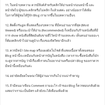
11. ในหน้าบทความ ควรมีลิงค์สำหรับคลิกให้อ่านหน้าก่อนหน้านี้ และ
หน้าถัดไป ผู้ชมจะคลิกหรือไม่คลิก ก็แล้วแต่ค่ะ อย่างน้อยเราได้เพิ่ม
โอกาสให้ผู้ชมได้รู้จัก Blog เรามากขึ้นในบทความอื่นๆ
12. ติดตั้ง Plugin ที่แสดงเรื่อง/บทความ ที่มีคนอ่านมากที่สุด (Most
Viewed) หรือแนะนำให้อ่าน (Recommended) ก็เหมือนกับร้านหนังสือที่มี
การ show หนังสือที่ติดอันดับขายดีไว้หน้าร้านแหละค่ะ เห็นคนอ่านเยอะๆ
ก็ต้องคลิกเข้าไปอ่านดูบ้าง เรื่องของจิตวิทยาอีกแล้ว
13. ควรมีหน้า Site map หรือแผงผังเว็บไซต์ ที่แสดงเนื้อหาทั้งหมดของ
Blog หน้านี้จะเหมือนกับหน้าสารบัญในหนังสือ เวลาเราจะซื้อหนังสือก็มัก
จะดูจากสารบัญ ว่ามีเรื่องที่เราสนใจอยากอ่านหรือเปล่า Blog ของเราควร
มีหน้านี้เหมือนกันค่ะ
14. อย่ายัดเยียดโฆษณาให้ผู้อ่านมากเกินไป จนน่ารำคาญ
15. ถ้ามีคนมาเขียน Comment ถามอะไร เจ้าของ Blog ก็ควรตอบกลับด้วย
แสดงว่าเราน่ะเป็นมิตร แล้วยังจะได้เพื่อนเพิ่มด้วย