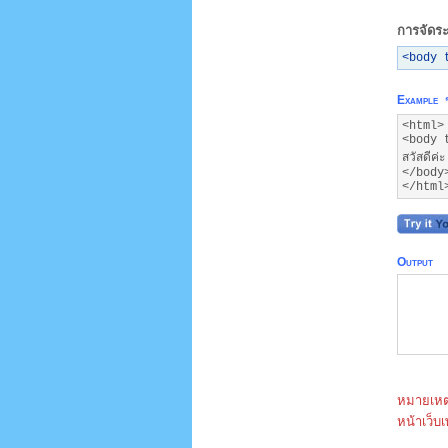
การจัดระ
<body 
Example
<html>
<body 
สวัสดีค
</body
</html
Output
หมายเหตุ
หน้าเว็บ