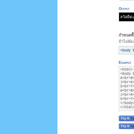
Output
สวัสดีค่
กำหนดพื้
ถ้าไม่ต้
<body 
Example
<html>
<body 
A<br>B
J<br>K
S<br>T
A<br>B
J<br>K
S<br>T
</body
</html