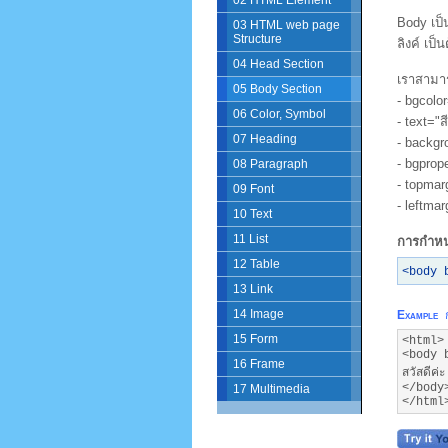
02 HTML Element
Body เป็
03 HTML web page
Structure
ลิงค์ เป็น
04 Head Section
เราสามาร
05 Body Section
- bgcolo
06 Color, Symbol
- text="
07 Heading
- backgr
- bgprop
08 Paragraph
- topma
09 Font
- leftma
10 Text
11 List
การกำหนด
12 Table
<body 
13 Link
14 Image
Example
15 Form
<html>
<body 
16 Frame
สวัสดีค่ะ
</body
17 Multimedia
</html