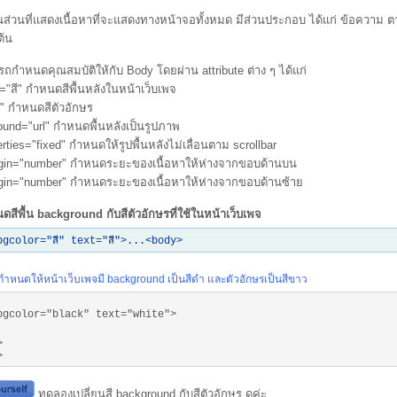
นส่วนที่แสดงเนื้อหาที่จะแสดงทางหน้าจอทั้งหมด มีส่วนประกอบ ได้แก่ ข้อความ ตา
ต้น
ถกำหนดคุณสมบัติให้กับ Body โดยผ่าน attribute ต่าง ๆ ได้แก่
r="สี" กำหนดสีพื้นหลังในหน้าเว็บเพจ
สี" กำหนดสีตัวอักษร
ound="url" กำหนดพื้นหลังเป็นรูปภาพ
erties="fixed" กำหนดให้รูปพื้นหลังไม่เลื่อนตาม scrollbar
rgin="number" กำหนดระยะของเนื้อหาให้ห่างจากขอบด้านบน
rgin="number" กำหนดระยะของเนื้อหาให้ห่างจากขอบด้านซ้าย
สีพื้น background กับสีตัวอักษรที่ใช้ในหน้าเว็บเพจ
bgcolor="สี" text="สี">...<body>
กำหนดให้หน้าเว็บเพจมี background เป็นสีดำ และตัวอักษรเป็นสีขาว
bgcolor="black" text="white">
>
>
ทดลองเปลี่ยนสี background กับสีตัวอักษร ดูค่ะ