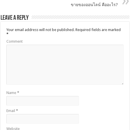
ขายของออนไลน์ คืออะไร?
Leave a Reply
Your email address will not be published.
Required fields are marked
*
Comment
Name
*
Email
*
Website