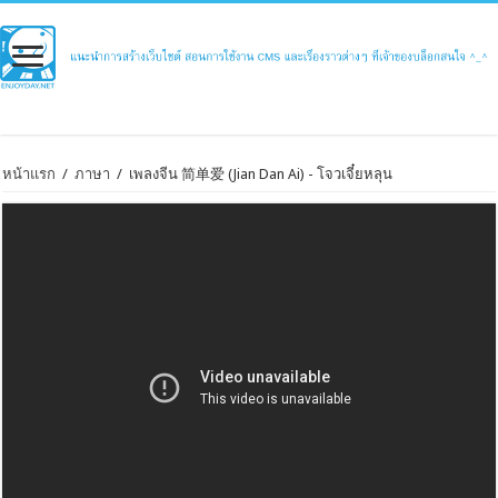
หน้าแรก
/
ภาษา
/
เพลงจีน 简单爱 (Jian Dan Ai) - โจวเจี๋ยหลุน