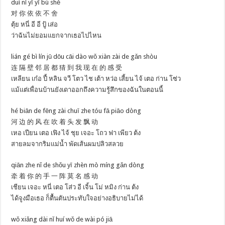
duì nǐ yī yī bù shě
对 你 依 依 不 舍
ตุ้ย หนี่ อี อี ปู้ เส่อ
ว่าฉันไม่ยอมแยกจากเธอไปไหน
lián gé bì lín jū dōu cāi dào wǒ xiàn zài de gǎn shòu
连 隔 壁 邻 居 都 猜 到 我 现 在 的 感 受
เหลียน เก๋อ ปี้ หลิน จวี โตว ไช เต้า หว่อ เสี้ยน ไจ้ เตอ ก่าน โซ่ว
แม้แต่เพื่อนบ้านยังเดาออกถึงความรู้สึกของฉันในตอนนี้
hé biān de fēng zài chuī zhe tóu fā piāo dòng
河 边 的 风 在 吹 着 头 发 飘 动
เหอ เปียน เตอ เฟิง ไจ้ ชุย เจอะ โถว ฟา เพียว ต้ง
สายลมจากริมแม่น้ำ พัดเส้นผมปลิวสลวย
qiān zhe nǐ de shǒu yī zhèn mò míng gǎn dòng
牵 着 你 的 手 一 阵 莫 名 感 动
เชียน เจอะ หนี่ เตอ โส่ว อี เจิ้น โม่ หมิง ก่าน ต้ง
ได้จูงมือเธอ ก็ตื้นตันประทับใจอย่างอธิบายไม่ได้
wǒ xiǎng dài nǐ huí wǒ de wài pó jiā