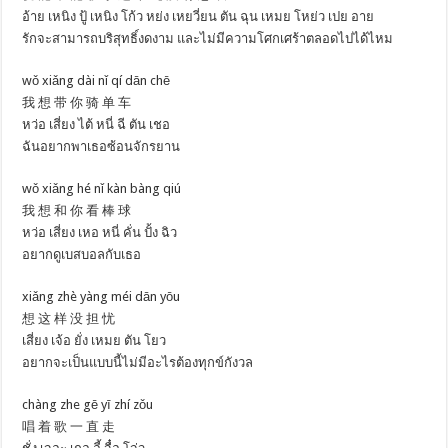
อ้าย เหนิง ปู้ เหนิง โก้ว หย่ง เหยวี่ยน ตัน ฉุน เหมย โหย่ว เปย อาย
รักจะสามารถบริสุทธิ์งดงาม และไม่มีความโศกเศร้าตลอดไปได้ไหม
wǒ xiǎng dài nǐ qí dān chē
我 想 带 你 骑 单 车
หว่อ เสี่ยง ไต้ หนี่ ฉี ตัน เชอ
ฉันอยากพาเธอซ้อนจักรยาน
wǒ xiǎng hé nǐ kàn bàng qiú
我 想 和 你 看 棒 球
หว่อ เสี่ยง เหอ หนี่ คั่น ปั้ง ฉิว
อยากดูเบสบอลกับเธอ
xiǎng zhè yàng méi dān yōu
想 这 样 没 担 忧
เสี่ยง เจ้อ ยั่ง เหมย ตัน โยว
อยากจะเป็นแบบนี้ไม่มีอะไรต้องทุกข์กังวล
chàng zhe gē yī zhí zǒu
唱 着 歌 一 直 走