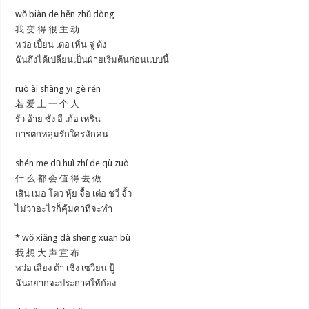
wǒ biàn de hěn zhǔ dòng
我 变 得 很 主 动
หว่อ เปี้ยน เต๋อ เหิ่น จู่ ต้ง
ฉันถึงได้เปลี่ยนเป็นฝ่ายเริ่มต้นก่อนแบบนี้
ruò ài shàng yī gè rén
若 爱 上 一 个 人
รั่ว อ้าย ซั่ง อี เก้อ เหริน
การตกหลุมรักใครสักคน
shén me dū huì zhí de qù zuò
什 么 都 会 值 得 去 做
เสิน เมอ โตว หุ้ย จื้๋อ เต๋อ ชวี่ จั้ว
ไม่ว่าอะไรก็คุ้มค่าที่จะทำ
* wǒ xiǎng dà shēng xuān bù
我 想 大 声 宣 布
หว่อ เสี่ยง ต้า เชิง เซวียน ปู้
ฉันอยากจะประกาศให้ก้อง