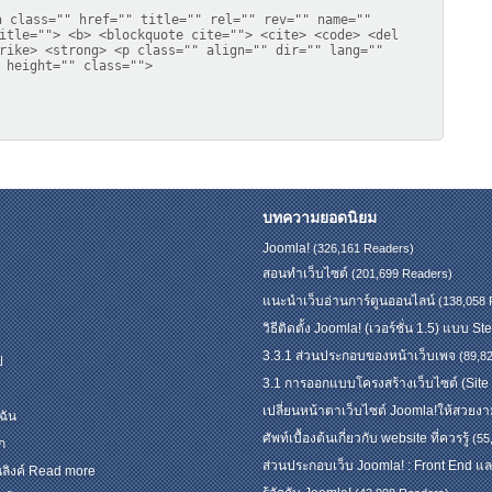
a class="" href="" title="" rel="" rev="" name=""
itle=""> <b> <blockquote cite=""> <cite> <code> <del
rike> <strong> <p class="" align="" dir="" lang=""
 height="" class="">
บทความยอดนิยม
Joomla!
(326,161 Readers)
สอนทำเว็บไซต์
(201,699 Readers)
แนะนำเว็บอ่านการ์ตูนออนไลน์
(138,058 
วิธีติดตั้ง Joomla! (เวอร์ชั่น 1.5) แบบ S
3.3.1 ส่วนประกอบของหน้าเว็บเพจ
(89,8
ป
3.1 การออกแบบโครงสร้างเว็บไซต์ (Site
เปลี่ยนหน้าตาเว็บไซต์ Joomla!ให้สวยง
ฉัน
ศัพท์เบื้องต้นเกี่ยวกับ website ที่ควรรู้
(55
ก
ส่วนประกอบเว็บ Joomla! : Front End 
ลิงค์ Read more