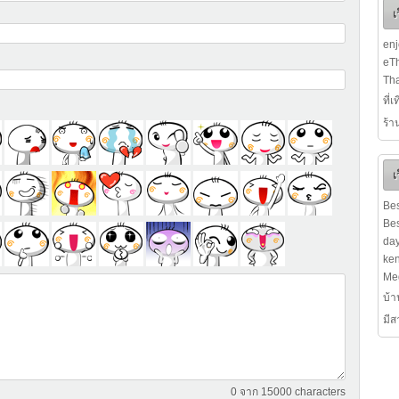
เ
en
eTh
Tha
ที่
ร้า
เ
Bes
Bes
da
ke
Me
บ้า
มี
0
จาก 15000 characters