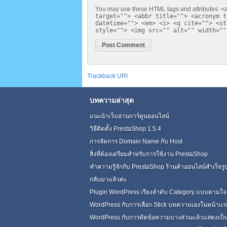
You may use these
HTML
tags and attributes:
<
target=""> <abbr title=""> <acronym t
datetime=""> <em> <i> <q cite=""> <st
style=""> <img src="" alt="" width=""
Trackback URI
บทความล่าสุด
แนะนำเว็บอ่านการ์ตูนออนไลน์
วิธีติดตั้ง PrestaShop 1.5.4
การจัดการ Domain Name กับ Host
สิ่งที่ต้องเตรียมสำหรับการใช้งาน PrestaShop
ทำความรู้จักกับ PrestaShop ร้านค้าออนไลน์สำเร็จรู
กลับมาแล้วค่ะ
Plugin WordPress เรียงลำดับ Category แบบตามใจ
WordPress กับการเลือก Stick บทความเองในหน้าแร
WordPress กับการตัดข้อความบางส่วนแล้วแสดงเป็น