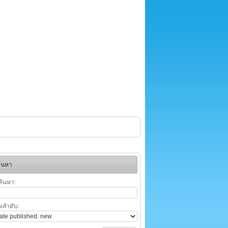
้นหา
ค้นหา:
ยงลำดับ: