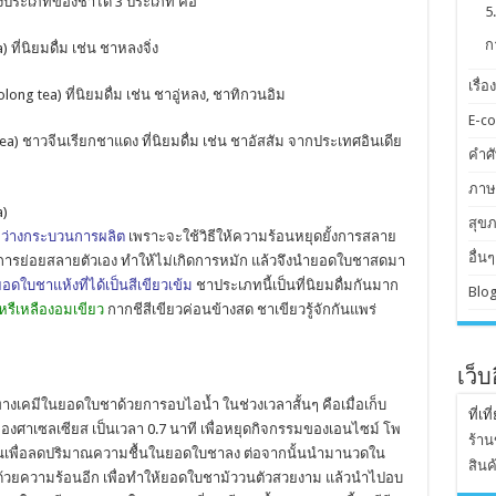
่งประเภทของชาได้ 3 ประเภท คือ
5
ก
ที่นิยมดื่ม เช่น ชาหลงจิ่ง
เรื่อ
ong tea) ที่นิยมดื่ม เช่น ชาอู่หลง, ชาทิกวนอิม
E-c
tea) ชาวจีนเรียกชาแดง ที่นิยมดื่ม เช่น ชาอัสสัม จากประเทศอินเดีย
คำศัพ
ภาษ
a)
สุข
หว่างกระบวนการผลิต
เพราะจะใช้วิธีให้ความร้อนหยุดยั้งการสลาย
อื่นๆ
การย่อยสลายตัวเอง ทำให้ไม่เกิดการหมัก แล้วจึงนำยอดใบชาสดมา
อดใบชาแห้งที่ได้เป็นสีเขียวเข้ม
ชาประเภทนี้เป็นที่นิยมดื่มกันมาก
Blog
 หรืเหลืองอมเขียว
กากชีสีเขียวค่อนข้างสด ชาเขียวรู้จักกันแพร่
เว็
างเคมีในยอดใบชาด้วยการอบไอน้ำ ในช่วงเวลาสั้นๆ คือเมื่อเก็บ
ที่เท
องศาเซลเซียส เป็นเวลา 0.7 นาที เพื่อหยุดกิจกรรมของเอนไซม์ โพ
ร้าน
อนเพื่อลดปริมาณความชื้นในยอดใบชาลง ต่อจากนั้นนำมานวดใน
สินค
ดด้วยความร้อนอีก เพื่อทำให้ยอดใบชาม้ววนตัวสวยงาม แล้วนำไปอบ