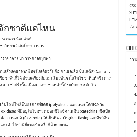
CSS
XHT
HTML
้จักชาดีแค่ไหน
สอน
พรนภา น้อยพันธ์
ิชาวิทยาศาสตร์การอาหาร
Cate
การวิชาการ มหาวิทยาลัยบูรพา
การส
1
นแล้วแต่มาจากพืชชนิดเดียวกันคือ คาเมลเลีย ซีเนนซีส (Camellia
2
ือชาจีนก็ได้ ส่วนเครื่องดื่มสมุนไพรอื่นๆ นั้นไม่ใช่ชาที่แท้จริง การ
ลง และชาฝรั่งนั้น เนื่องมาจากชาเหล่านี้มีระดับการหมัก ใน
3
4
ก
ห้เอ็นไซม์โพลีฟีนอลออกซิเดส (polyphenaloxidase) โดยเฉพาะ
oxidase) ที่มีอยู่ในใบชาสด ออกซิไดซ์คาเทชิน (catechins) ซึ่งเป็น
ก
าวานอยด์ (flavanoid) ให้เป็นทีฟลาวิน(theaflavin) และทีรูบิจิน
ก
ชา และทำให้ชามีสีแดงเข้มหรือสีน้ำตาลเข้ม
ก