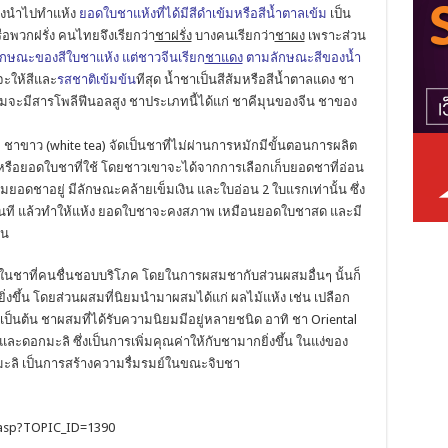
ึงนำไปทำแห้ง
ยอดใบชาแห้งที่ได้มีสีดำเข้มหรือสีน้ำตาลเข้ม
เป็น
ือพวกฝรั่ง คนไทยจึงเรียกว่า
ชาฝรั่ง
บางคนเรียกว่า
ชาผง
เพราะส่วน
กษณะของสีใบชาแห้ง แต่ชาวจีนเรียก
ชาแดง
ตามลักษณะสีของน้ำ
จะให้สีและ
รสชาติเข้มข้น
ทีสุด น้ำชาเป็นสีส้มหรือสีน้ำตาลแดง ชา
สัมจะมีสารโพลีฟีนอลสูง ชาประเภทนี้ได้แก่ ชาคีมุนของจีน ชาของ
ือ ชาขาว (white tea) จัดเป็นชาที่ไม่ผ่านการหมักมีขั้นตอนการผลิต
ิบหรือยอดใบชาที่ใช้ โดยชาวเขาจะได้จากการเลือกเก็บยอดชาที่อ่อน
มยอดชาอยู่ มีลักษณะคล้ายเข็มเงิน และใบอ่อน 2 ใบแรกเท่านั้น ซึ่ง
ันที แล้วทำให้แห้ง ยอดใบชาจะคงสภาพ เหมือนยอดใบชาสด และมี
อน
่งในชาที่คนชื่นชอบบริโภค โดยในการผสมชากับส่วนผสมอื่นๆ นั้นก็
ิ่งขึ้น โดยส่วนผสมที่นิยมนำมาผสมได้แก่ ผลไม้แห้ง เช่น เปลือก
เป็นต้น ชาผสมที่ได้รับความนิยมมีอยู่หลายชนิด อาทิ ชา Oriental
และดอกมะลิ ซึ่งเป็นการเพิ่มคุณค่าให้กับชามากยิ่งขึ้น ในแง่ของ
ะลิ เป็นการสร้างความรื่มรมย์ในขณะจิบชา
c.asp?TOPIC_ID=1390