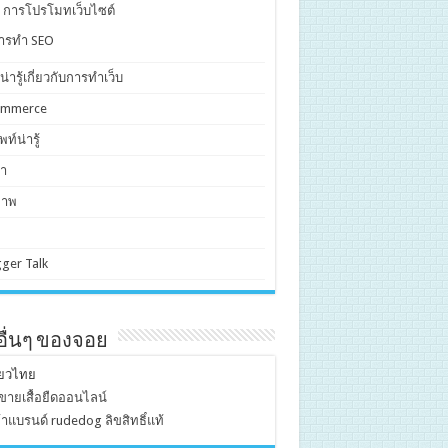
. การโปรโมทเว็บไซต์
ารทำ SEO
งน่ารู้เกี่ยวกับการทำเว็บ
ommerce
ท์น่ารู้
า
ภาพ
ger Talk
บอื่นๆ ของจอย
ี่ยวไทย
ขายเสื้อยืดออนไลน์
้าแบรนด์ rudedog ลิขสิทธิ์แท้