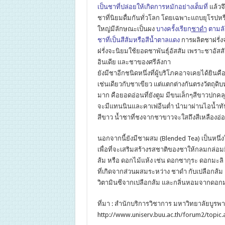
เป็นชาที่ปล่อยให้เกิดการหมักอย่างเต็มที่
แล้วจ
ชาที่นิยมดื่มกันทั่วโลก โดยเฉพาะแถบยุโรปหร
ใหญ่มีลักษณะเป็นผง
บางครั้งเรียก
ชาดำ
ตามลั
ชาที่เป็นสีส้มหรือสีน้ำตาลแดง
การผลิตชาฝรั่ง
ฝรั่งจะนิยมใช้ยอดชาพันธุ์อัสสัม เพราะชาอัส
อินเดีย และชาของศรีลังกา
ยังมีชาอีกชนิดหนึ่งที่ผู้บริโภคอาจเคยได้ยินค
เช่นเดียวกับชาเขียว แต่แตกต่างกันตรงวัตถุด
มาก คือยอดอ่อนที่ยังตูม มีขนเล็กๆสีขาวปกคลุ
จะมีแทนนินและคาเฟอีนต่ำ นำมาผ่านไอน้ำท
สีขาว น้ำชาที่ชงจากชาขาวจะใสถึงสีเหลืองอ่
นอกจากนี้ยังมีชาผสม (Blended Tea) เป็นหนึ
เพื่อที่จะเสริมสร้างรสชาติของชาให้กลมกล่อมย
ส้ม หรือ ดอกไม้แห้ง เช่น ดอกซากุระ ดอกมะลิ 
ที่เกิดจากส่วนผสมระหว่าง ชาดำ กับเปลือกส้ม 
วิตามินซีจากเปลือกส้ม และกลิ่นหอมจากดอกม
ที่มา : สำนักบริการวิชาการ มหาวิทยาลัยบูรพา
http://www.uniserv.buu.ac.th/forum2/topi