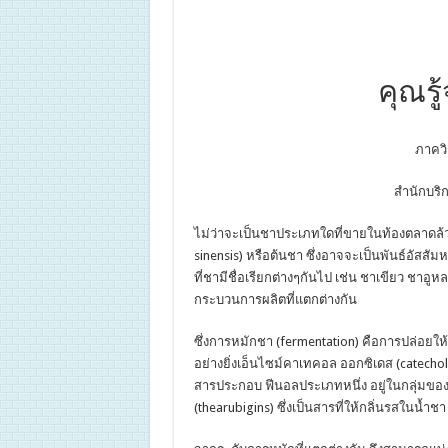
คุณรู
ภาคว
สำนักบริ
ไม่ว่าจะเป็นชาประเภทใดที่ขายในท้องตลาดล้ว
sinensis) หรือต้นชา ซึ่งอาจจะเป็นพันธ์อัสสัมหร
ที่ชามีชื่อเรียกต่างๆกันไป เช่น ชาเขียว ชาอูห
กระบวนการผลิตที่แตกต่างกัน
ซึ่งการหมักชา (fermentation) คือการปล่อยใ
อย่างยิ่งเอ็นไซม์คาเทคอล ออกซิเดส (catechol 
สารประกอบ ฟีนอลประเภทหนึ่ง อยู่ในกลุ่มของฟล
(thearubigins) ซึ่งเป็นสารที่ให้กลิ่นรสในน้ำ