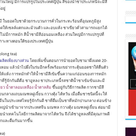
วนใหญ่ มีการแปรรูปในประเทศญี่ปุ่น สีของน้ำชาประเภทนี้จะมีสี
อยู่
คมี ในยอดใบชาด้วยกระบวนการคั่วในกระทะร้อนที่อุณหภูมิสูง
ให้เซลล์แตกและม้วนตัว และอบแห้ง ชาเขียวคั่วสามารถแยกได้
ไม่มีการหมัก สีน้ำชามีสีอ่อนอมเหลือง ส่วนใหญ่มีการแปรรูปที่
าะทางตอนใต้ของประเทศญี่ปุ่น
olong tea)
ลิตเพียงบางส่วน
โดยเพิ่มขั้นตอนการนำยอดใบชามาผึ่งแดด 20-
นหอม แล้วนำไปผึ่งในร่มอีกครั้งพร้อมเขย่ากระตุ้นยอดชาให้ตื่นตัว
ให้แห้ง การหมักทำให้น้ำชามีสีเข้มขึ้นความแก่อ่อนของการหมัก
ที่รู้จักกันดีคือ ชาอูหลง ชาประเภทนี้รสชาติน้ำชาเข้มข้นและมี
ียว น้ำตาลอมเหลือง น้ำตาลส้ม
ขึ้นอยู่กับวิธีการผลิต กากชามีสี
กลางแถบมณฑลฝูเจี๋ยน กวางตุ้ง ไต้หวัน เมื่อดื่มชาชนิดนี้จะให้
จีนในประเทศไทยรู้จักกันดี ชาที่ดื่มเป็นชาที่หมักปานกลาง ค่อนข้าง
นใหญ่นำเข้ามาจากประเทศจีน มณฑล กวางตุ้ง มณฑลฝูเจี๋ยน ต่อมามี
นำเทคโนโลยีการผลิตมาจากไต้หวัน จึงได้ชาอูหลงที่มีคุณภาพดี
ักและดื่มกันมากขึ้น
ea)