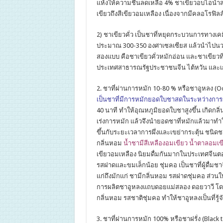
แห้งให้ความชื้นลดเหลือ 4% ชาเขียวอบไอน้ำส่
เขียวถึงสีเขียวอมเหลือง เนื่องจากมีคลอโรฟิลล์
2) ชาเขียวคั่ว เป็นชาที่หยุดกระบวนการทางเ
ประมาณ 300-350 องศาเซลเซียส แล้วนำไปนวด
สองแบบ คือชาเขียวคั่วหมักอ่อน และชาเขียวที่
ประเทศสาธารณรัฐประชาชนจีน ไต้หวัน และเก
2. ชาที่ผ่านการหมัก 10-80 % หรือชาอูหลง (O
เป็นชาที่มีการหมักยอดใบชาสดในระหว่างการผ
40 นาที ทำให้อุณหภูมิยอดใบชาสูงขึ้น เกิดกลิ่
เร่งการหมัก แล้วจึงนำยอดชาที่หมักแล้วมาทำ
ขึ้นกับระยะเวลาการผึ่งและเขย่ากระตุ้น ชนิดชา
กลิ่นหอม
น้ำชามีสีเหลืองอมเขียว น้ำตาลอมเข
เขียวอมเหลือง นิยมดื่มกันมากในประเทศจีนตอน
รสฝาดและขมเล็กน้อย ชุ่มคอ เป็นชาที่ผู้ดื่มชา
แก่ถึงมักแก่ ชามีกลิ่นหอม รสฝาดชุ่มคอ ส่ว
การผลิตชาอูหลงแถบดอยแม่สลอง ดอยวาวี โดย
กลิ่นหอม รสชาติชุ่มคอ ทำให้ชาอูหลงเป็นที่รู้จ
3. ชาที่ผ่านการหมัก 100% หรือชาฝรั่ง (Black t