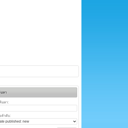
้นหา
ค้นหา:
ยงลำดับ: