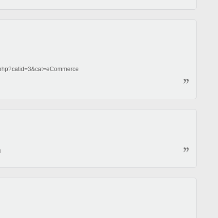
w.php?catid=3&cat=eCommerce
บ