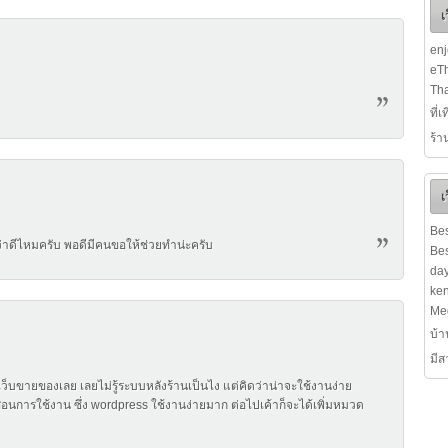
เ
en
eTh
Tha
ที่
ร้า
เ
Bes
อยว่าดีไหมครับ พอดีมีคนขอให้ช่วยทำน่ะครับ
Bes
da
ke
Me
บ้า
มี
็สอนการใช้งาน ซึ่ง wordpress ใช้งานง่ายมาก ต่อไปเค้าก็จะได้เพิ่มหมวด