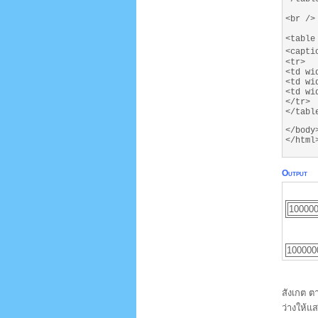
<br />
<table
<capti
<tr>
<td wi
<td wi
<td wi
</tr>
</tabl
</body
</html
Output
10000
100000
สังเกต ต
ว่างให้แ