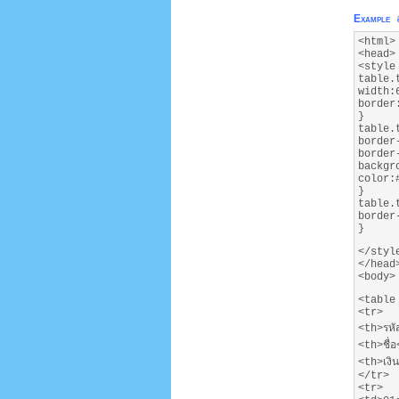
Example
<html>
<head>
<style
table.
width:
border
}
table.
border
border
backgr
color:
}
table.
border
}
</styl
</head
<body>
<table
<tr>
<th>รหั
<th>ชื่
<th>เงิ
</tr>
<tr>