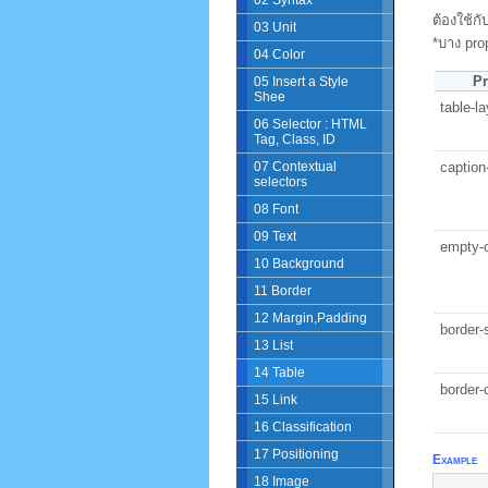
02 Syntax
ต้องใช้กั
03 Unit
*บาง pro
04 Color
Pr
05 Insert a Style
Shee
table-l
06 Selector : HTML
Tag, Class, ID
caption
07 Contextual
selectors
08 Font
09 Text
empty-c
10 Background
11 Border
12 Margin,Padding
border-
13 List
14 Table
border-
15 Link
16 Classification
17 Positioning
Example
18 Image