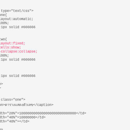
 type="text/css">
one{
layout:automatic;
100%;
:1px solid #666666
two{
layout:fixed;
cells:show;
-collapse:collapse;
100%;
:1px solid #666666
:1px solid #666666
e>
>
 class="one">
on>ตารางแสดงตัวเลข</caption>
dth="20%">1000000000000000000000000000</td>
dth="40%">10000000</td>
dth="40%"></td>
e>