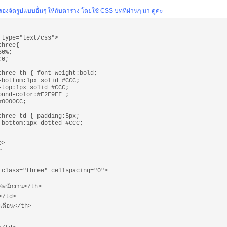
ลองจัดรูปแบบอื่นๆ ให้กับตาราง โดยใช้ CSS บทที่ผ่านๆ มา ดูค่ะ
 type="text/css">
three{
60%;
:0;
three th { font-weight:bold;
-bottom:1px solid #CCC;
-top:1px solid #CCC;
ound-color:#F2F9FF ;
#0000CC;
three td { padding:5px;
-bottom:1px dotted #CCC;
e>
>
 class="three" cellspacing="0">
สพนักงาน</th>
อ</td>
นเดือน</th>