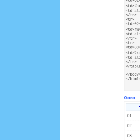
<td>01
<td>อำ
<td al
</tr>
<tr>
<td>02
<td>สม
<td al
</tr>
<tr>
<td>03
<td>วีร
<td al
</tr>
</tabl
</body
</html
Output
01
02
03