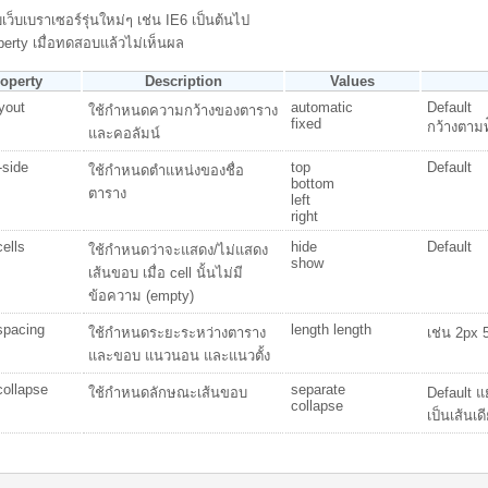
บเว็บเบราเซอร์รุ่นใหม่ๆ เช่น IE6 เป็นต้นไป
perty เมื่อทดสอบแล้วไม่เห็นผล
operty
Description
Values
ayout
automatic
Default
ใช้กำหนดความกว้างของตาราง
fixed
กว้างตามท
และคอลัมน์
-side
top
Default
ใช้กำหนดตำแหน่งของชื่อ
bottom
ตาราง
left
right
ells
hide
Default
ใช้กำหนดว่าจะแสดง/ไม่แสดง
show
เส้นขอบ เมื่อ cell นั้นไม่มี
ข้อความ (empty)
spacing
length length
ใช้กำหนดระยะระหว่างตาราง
เช่น 2px 
และขอบ แนวนอน และแนวตั้ง
collapse
separate
ใช้กำหนดลักษณะเส้นขอบ
Default แ
collapse
เป็นเส้นเด