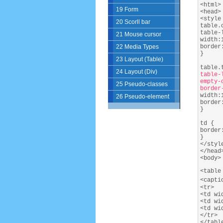
<html>
19 Form
<head>
<style
20 Scorll bar
table.
table-
21 Mouse cursor
width:
border
22 Media Types
}
23 Layout (Table)
table.
24 Layout (Div)
table-
empty-
25 Pseudo-classes
border
width:
26 Pseudo-element
border
}
td {
border
}
</styl
</head
<body>
<table
<capti
<tr>
<td wi
<td wi
<td wi
</tr>
</tabl