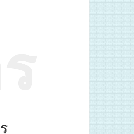
าร
าร