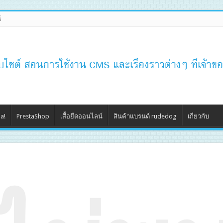
์
a!
PrestaShop
เสื้อยืดออนไลน์
สินค้าแบรนด์ rudedog
เกี่ยวกับ