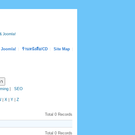
& Joomla!
Joomla!
ร้านหนังสือ/CD
Site Map
ming
|
SEO
W
|
X
|
Y
|
Z
Total 0 Records
Total 0 Records