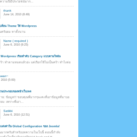
ความนี้มีประโยชน์มาก...
thank
June 14, 2010 (8:49)
รเปลี่ยน Theme ให้ Wordpress
ณครับผม หาตั้งนาน
Name ( required )
June 6, 2010 (9:25)
 Wordpress เรียงลำดับ Category แบบตามใจฉัน
คร้า ทำตามหมดแล้วอ่ะ แต่เรียกใช้ไม่เป็นคร้า ทำไงต่อ
awan~
 2010 (5:00)
ส่วนประกอบของหน้าเว็บเพจ
มาย: ข้อมูล!!! ขอบคุณพี่มากๆนะคะที่เอาข้อมูลที่มาบอ
ี่ยม: เพราะพี่เอา...
Satikki
June 6, 2010 (12:51)
บแต่งค่าใน Global Configuration ของ Joomla!
มากครับสำหรับบทความในเว็บนี้ ตอนนี้กำลัง
เข้าใจเกี่ยวกับการจัดการ back end พ...