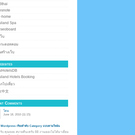
thai
esnote
i-home
iland Spa
iseoboard
ว็บ
สาระดอทคอม
สร้างเว็บ
ebsites
iHotelsDB
iland Hotels Booking
กไปเที่ยว
欢中文
nt Comments
โดม
June 18, 2010 (11:15)
 Wordpress เรียงลำดับ Category แบบตามใจฉัน
ครับ คุณจอย สบายดีนะครับ อิอิ งานเยอะไม่ได้มาเยี่ยม