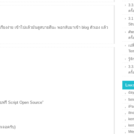
3.3
ครั้
3.1
Str
ึงดูเรียงง่าย เข้าไปแล้วมันดูสบายดีนะ พอกลับมาเข้า blog ตัวเอง แล้ว
ศัพท
ครั้
เปล
Tem
รู้
3.3
ครั้
Links
da
fxm
บฟรี Script Open Source”
iPa
itn
ke
ke
าเจอครับ)
Me