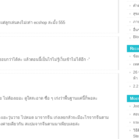
คำศั
สุข
ภา
ูกเล่นคงไม่เท่า ecshop ล่ะมั้ง 555
อื่น
Blo
Reco
ข้อ
่าได้ล่ะ แล้วตอนนี้เป็นไรไม่รู้เว็บเข้าไม่ได้อีก -”
เทค
26 
ห้า
2.2
ไม่ต้องเยอะ ดูใสสะอาด ซื่อ ๆ เก่งว่าพื้นฐานแค่นี้ก็พอละ
Most
Joo
สอน
แยะวุ่นวาย ไปหมด มาจากจีน เก่งเลยกลัวจะมีอะไรจากจีนตาม
แนะ
ของค่ายเดียวกัน สแปมจากจีนตามมาเพียบเลยล่ะ
วิธ
Ste