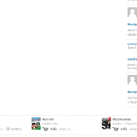
Wordpr
สอบถาม
เมื่อติ
tummu
June 3,
แนะนำเว
thank 
for re
Wordpr
รบกวนอ
+ ธีมอ