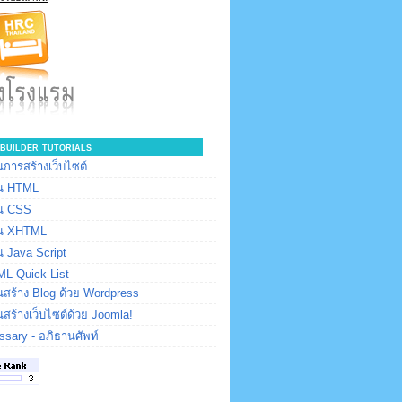
builder tutorials
การสร้างเว็บไซต์
น HTML
น CSS
น XHTML
 Java Script
L Quick List
สร้าง Blog ด้วย Wordpress
สร้างเว็บไซต์ด้วย Joomla!
ssary - อภิธานศัพท์