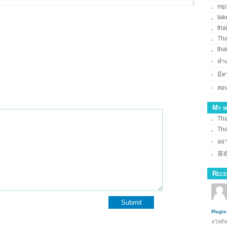
mp3
tak
tha
Tha
tha
ทำเ
มี
สอน
My w
Tha
Tha
อยา
喜
Rece
Plugin
สวัสดี