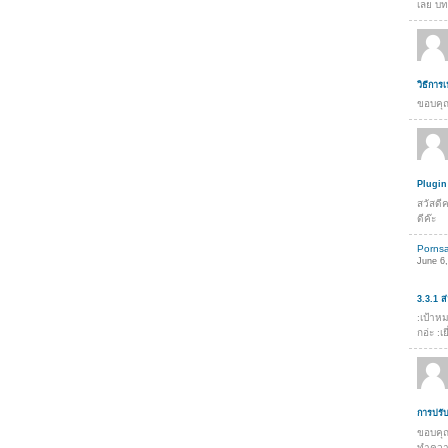
เลย บท
วิธีกา
ขอบคุ
Plugin
สวัสดี
ดีค๊ะ
Porns
June 6,
3.3.1 
:เป้าห
กอ่ะ :เย
การปรั
ขอบคุณ
ทำความ